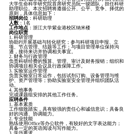
大学生命科学研究院首席研究员
阮一骏
团队，担任科研
助理职位。本次招聘将遵循公开、公平、竞争、择优的
原则，具体信息如下：
招聘岗位
：科研助理
人数
：
1名
工作地点
：浙江大学紫金港校区
纳米楼
岗位职责
1.
科研管理
协助
PI开展基础与转化研究；参与科研项目申报、立
项、节点管理、结题等工作；与项目管理单位保持沟
通，接待来访并协调相关事宜。
2.
财务与行政管理
负责科研经费的预算、管理、审计及财务报销；组织和
协调项目相关会议及行政保障工作。
3.
实验室运作管理
负责实验室日常运作，包括试剂订购、设备管理与维
护、资产管理等；协助实验室安全管理并组织团队活
动。
4.
其他事务
完成课题组安排的其他工作任务。
应聘条件
1.
基本素质
工作细致踏实，具有较强的责任心和诚信意识；具备良
好的沟通、协调能力。
2.
专业技能
熟练使用
Office等办公软件，有较好的文字表达能力；
具备一定的英语阅读与写作能力。
3.
学历要求