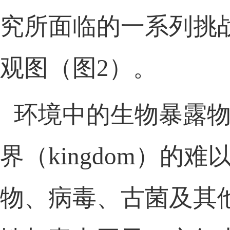
究
所面临的
一系列
挑
观图（图
2）
。
环境中的生物暴露
界（
kingdom）
的
难
物
、病毒
、
古菌
及其