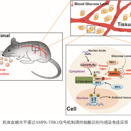
机体血糖
水平
通过
AMPK-TBK1
信号
机制调控
核酸识别
与
感染免疫
应答