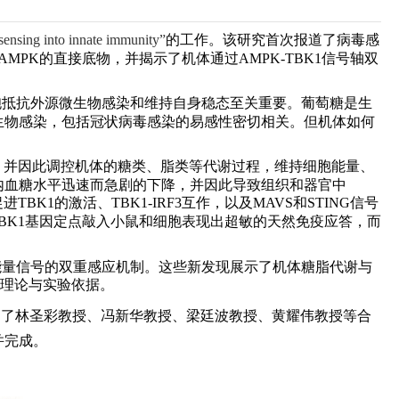
ensing into innate immunity”
的工作
。该研究首次报道了病毒感
AMPK
的直接底物，并揭示了机体通过
AMPK
-
TBK
1
信号轴双
胞抵抗外源微生物感染和维持自身稳态至关重要。葡萄糖是生
生物感染
，包括冠状病毒感染
的易感性
密切
相关。但机体如何
，
并因此调控机体的
糖类、脂类等代谢过程，维持细胞能量、
内血糖水平迅速而急剧
的
下降，
并因此导致组织和器官中
进TBK1
的
激活
、
TBK
1-
IRF
3
互作，以
及
MAVS
和
STING
信号
BK
1
基因定点敲入小鼠和细胞
表现出超敏的天然免疫应答，而
能量信号的
双重感应
机制
。这些新发现
展示了机体糖脂代谢与
理论与实验依据。
到了林圣彩教授、冯新华教授、梁廷波教授、黄耀伟教授等合
并完成。