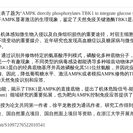
发表了题为
“AMPK directly phosphorylates TBK1 to integrate glucose s
子
AMPK
显著激活的生理现象，鉴定了天然免疫关键激酶
TBK
1
是
是机体感知微生物
入侵以
及自身
组织
损伤的
重要
途径，对宿主细
环境
变动
的重要媒介
。
近年研究
也
发现高血糖症
以及
糖尿病与微
少。
，通过
识别并修饰特定的氨基酸序列模式，
磷酸化多种底物分子
现一
个
有趣现象，
不同类型的
病毒感染
都能
诱导
多种啮齿
动物体
BK1
蛋白
的经典底物基序
并高效磷酸化其
511
位丝氨酸
，
并因此
促
御。
因此，降低葡萄糖水平、激活
AMPK
或者模拟
AMPK
修饰的
T
的天然免疫识别和应答。
功能，揭示了
TBK
1
是
AMPK
的直接底物，提出了
机体
危险信号
-
ism
）领域研究
的重要
拓展
，也为靶向AMPK
控制免疫
应答
提供了
教授
为论文共同第一作者，
徐平龙教授为
通讯作者。研究工作得
金、国自然重点项目、国自然面上项目等资助，在浙江大学开展
s/pii/S1097276522010541