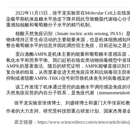
2022
年
11
月
15
日，徐平龙实验室在
Molecular Cell
上在线
染极早期机体血糖水平急促下降并因此导致糖脂代谢核心分
重感知核酸和葡萄糖分子水平的精巧机制
。
核酸天然免疫识别（Innate nucleic acids sensing, INAS
）
物体维持正常生命活动的主要能量来源，也是机体细胞感知
整合
葡萄糖水平
的信息并因此调控宿主免疫
，目前还知之甚
蛋白
激酶AMPK
是机体主要的能量
和
葡萄糖
丰度
感应器
氧化水平和营养平衡。我们起初在啮齿类动物
病毒
模型中发
AMPK
的
显著激活。随后的研究证明，AMPK
能够直接
识别
T
复合体的组装，从而显著促进天然免疫应答和抗病毒宿主防
抑制或者阻断
AMPK
-
TBK
1
信号则导致机体丧失对病毒感染
该工作
发现了
机体通过
受控的
血糖
水平
调控感染免疫
的
天然免疫
应答的内在分子联系，是免疫代谢（
immunometabol
徐平龙实验室张倩
博士
、刘盛铎
博士和
厦门大学张宸松
作者的大力支持。研究受科技部重
点研发计划、国家杰青基
原文链接：
https://www.sciencedirect.com/science/article/ab