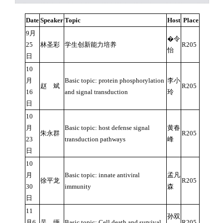
Date
Speaker
Topic
Host
Place
9月
�令
25
林圣彩
学生创新能力培养
R205
怡
日
10
月
Basic topic: protein phosphorylation
李小
赵 斌
R205
16
and signal transduction
玲
日
10
月
Basic topic: host defense signal
黄春
朱永群
R205
23
transduction pathways
峰
日
10
月
Basic topic: innate antiviral
孟凡
徐平龙
R205
30
immunity
森
日
11
孙双
月6
吴 缅
Basic topic: Cell death and survival
R205