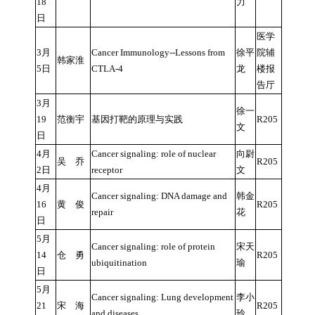
18
力
日
医学
3月
Cancer Immunology--Lessons from
徐平
院辅
韩家淮
5日
CTLA-4
龙
楼报
告厅
3月
徐一
19
范衡宇
基因打靶的原理与实践
R205
文
日
4月
Cancer signaling: role of nuclear
向尉
吴 乔
R205
2日
receptor
文
4月
Cancer signaling: DNA damage and
韩金
16
黄 俊
R205
repair
花
日
5月
Cancer signaling: role of protein
宋天
14
仓 勇
R205
ubiquitination
瑜
日
5月
Cancer signaling: Lung development
李小
21
宋 海
R205
and diseases
玲