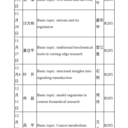
午
日
11
月
Basic topic: mitosis and its
廖庆
汪方炜
R205
20
regulation
华
日
11
月
Basic topic: traditional biochemical
娄江
夏总平
R205
27
tools in cutting edge research
曼
日
12
Basic topic: structural insights into
石
月4
叶 升
R205
signaling transduction
明
日
12
月
Basic topic: model organisms in
周
佟 超
R205
11
current biomedical research
佳
日
12
月
万
高 平
Basic topic: Cancer metabolism
R205