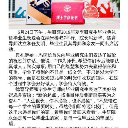
6月24日下午，生研院2019届夏季研究生毕业典礼
暨毕业生欢送会在纳米楼457举行。院长冯新华、德育
导师沈立和任艾明、毕业生及其导师和亲友一同出席活
动。
典礼伊始，冯院长首先向毕业研究生们表达了诚挚
的祝贺并讲话。他说：
“ 作为师长, 希望你们今后能够认
真做人，踏实做事, 用自己的智慧和努力去赢得信任和
尊重。毕业了得到的不只是一纸文凭，不只是浙大学子
的称号，而是在这短短几年的时光中收获的知识，在这
个过程中学会好好做人，学会待人待物。”
德育导师和毕业生导师向毕业研究生表达了美好的
祝愿并寄语：
“新的起点，找准目标后要踏踏实实为之
奋斗”，“人生很长，你不必急，也不必慌”，“不想错过
每一个学生的重要时刻，虽然你们即将迈出校门，但是
这里永远是你们的家，希望你们常回来看看”。生研院
永远是每一位毕业生的家，是每一位毕业生的坚强后
盾。