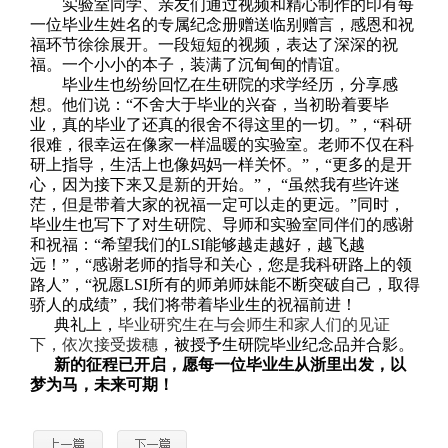
实验室同学、亲友们通过视频和精心制作的印有每
一位毕业生姓名的专属纪念册赠送临别赠言，感恩和祝
福环节徐徐展开。一段短短的视频，表达了深深的祝
福。一个小小的本子，装满了沉甸甸的情谊。
毕业生也纷纷回忆在生研院的求学经历，分享感
想。他们说：
“不舍大于毕业的兴奋，当初盼着要毕
业，真的毕业了还真的很舍不得这里的一切。”，“科研
很难，很幸运在像家一样温暖的实验室。老师不仅在科
研上指导，生活上也像妈妈一样关怀。”，“更多的是开
心，因为接下来又是新的开始。”， “虽然我有些许迷
茫，但是带着大家的祝福一定可以走的更远。”同时，
毕业生也写下了对生研院、导师和实验室同伴们的感谢
和祝福：“希望我们的LSI能够越走越好，越飞越
远！”，“感谢老师的指导和关心，您是我科研路上的领
路人”，“祝愿LSI所有的师弟师妹能不断突破自己，取得
骄人的成绩”，我们将带着毕业生的祝福前进！
典礼上，
毕业研究生在与会师生和家人们的见证
下，依次接受拨穗
，被授予生研院毕业纪念品并合影。
新的征程已开启，愿每一位毕业生从浙里出发，以
梦为马，未来可期！