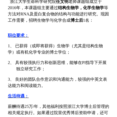
浙江大学生命科学研究院
任艾明
老师课题组成立于
2016
年，本课题组主要通过
结构生物学，化学生物学
等
方法对
RNA
及蛋白复合物的结构与功能进行研究。现因
工作需要，招聘生物学与化学合成
博士后
1
名：
职位要求：
1
、 已获得（或即将获得）生物学（尤其是结构生物
学）或
有机化学专业的博士学位；
2
、 具有较强执行力和创新思维，能够在
PI
指导下开展
独立研究工作；
3
、 良好的团队合作意识和沟通能力，较强的中英文表
达能力和阅读能力。
生活待遇：
薪酬待遇
25
万
/
年，其他福利按照浙江大学博士后管理的
相关规定执行。如果通过院里优秀博后资助申请，还可