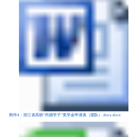
附件4：浙江省高校“尚德学子”奖学金申请表（团队）.docx.docx