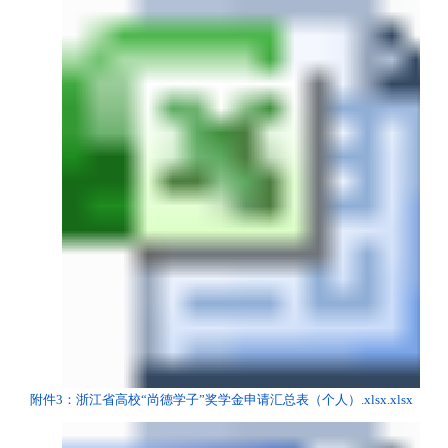
附件3：浙江省高校“尚德学子”奖学金申请汇总表（个人）.xlsx.xlsx