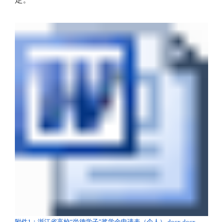
附件1：浙江省高校“尚德学子”奖学金申请表（个人）.docx.docx