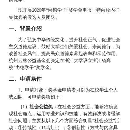
研究生：
现开展
20
年“尚德学子”奖学金申报，特向校内征
20
集优秀的候选人及
团队
。
一
、
背景介绍
为了弘扬中华传统文化，提升社会正气，促进社会
主义道德建设，鼓励大学生们关爱社
会、崇尚德行，为
改善社会风气，提高民众道德素养起表率和示范作用。
杭州云林公益基金会决定在浙江大学设立浙江省高
校“尚德学子”奖学金。
二、申请条件
1、申请
对象：
奖学金申请者可以为在校学生个人
或团队，可申请奖项如下：
（1）社会公益奖：
在社会公益方面，能够准确发
现社会痛点，运用专业知识和技能，有效解决或者缓解
社会问题；主要从以下几个方面综合衡量“社会公益”活
动：
①
持续性（1年以上）；
②
创新性（方式与内容具