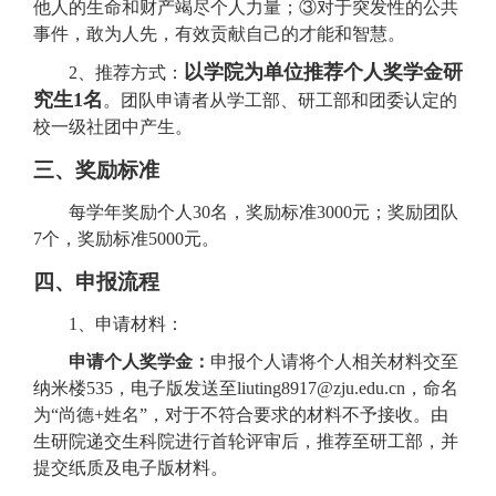
他人的生命和财产竭尽个人力量；
③
对于突发性的公共
事件，敢为人先，有效贡献自己的才能和智慧。
以学院
为单位推荐
个人奖学金研
2、推荐方式
：
究生1名
。团队
申请者
从学工部
、研工部和团委认定的
校
一
级社团
中
产生
。
三、奖励标准
每学年
奖励个人
30名
，奖励标准
3000元；
奖励团队
7个
，奖励标准
5000元
。
四
、
申报流程
1、申请材料：
申请个人奖学金：
申报
个人
请将个人相关材料
交至
纳米楼535
，电子版发送至liuting8917@zju.edu.cn，命名
为“尚德+姓名”，对于不符合要求的材料不予接收。由
生研院递交生科院进行首轮评审后，推荐至研工部，并
提交纸质
及电子版材料
。