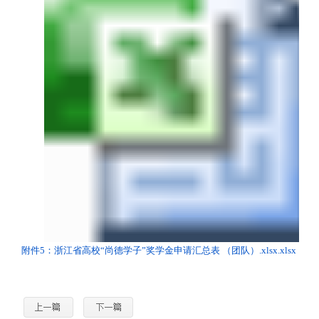
附件5：浙江省高校“尚德学子”奖学金申请汇总表 （团队）.xlsx.xlsx