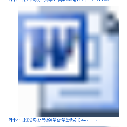
附件2：浙江省高校“尚德奖学金”学生承诺书.docx.docx