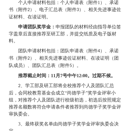
个人申请材料包括：
个人申请表（附件1）、
承诺
书（
附件
）
、电子
汇总表（
附件
）、相关
先进事迹佐
2
3
证材料、
在读证明。
申请团队奖学金：
申报
团队
的材料
经
由
指导单位
签
字
盖章
后
直接
推荐至研工部，并提交纸质
及电子版材
料
。
团队申请材料
包括：
团队申请表（附件
）、
承诺
4
书（
附件
）
、
相关
先进事迹佐证材料、
在读证明（团
2
队成员）
、团队汇总表
（
附件
）
。
5
推荐截止时间：
11
月7
号中午12:00。过期不候。
、学工部及研工部将
全校推荐个人及团队汇总
2
后，会同校
教育
基金会
成立“尚德学子”奖学金
评审
小
组，对推荐
个人及团队
进行校级
初选
，
初选后
按照规定
推荐名额数将符合申请条件者推荐到尚德学子奖学金评
审执委会。
3、
最终获奖名单由
尚德学子奖学金评审执委会决
定
。