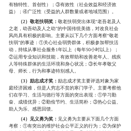
有独特性、首创性）；
③
有效性（社会效益和经济效
益）；
④
广泛性（受益的人群数量或者地域范围）。
（2）敬老扶弱奖：
敬老扶弱突出体现“老吾老及人
之老，幼吾幼及人之幼”的中国传统美德，对改良社会
风尚具有积极的影响。主要从以下几个方面考察“敬老
扶弱”的事迹：
①
关心社会弱势群体，积极参加帮扶活
动，持续从事社会服务1年以上（每年
小时以上）；
50
②
运用专业知识和技能，有效帮助和改善老年人、残疾
人等特殊群体的生活环境和身心状况；
③
长年孝敬父
母、师长，行为和事迹特别感人。
（3）励志成才奖：
励志成才奖主要评选对象为家
庭经济困难，但是人穷志不贫的寒门学子。主要考察他
们在学习、生活与德行等方面的突出表现：
①
学习勤
奋、成绩优异；
②
勤俭节约、生活简朴；
③
热心公益、
助人为乐、感恩回馈。
（4）见义勇为奖：
见义勇为主要从下面几个方面
考察：
①
有突出的维护社会公平正义的行为；
②
为保护