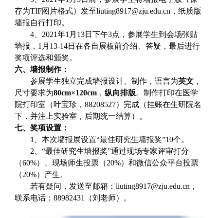
存为TIF图片格式）发至
liuting8917
@zju.edu.cn，纸质版
墙报自行打印。
4、202
1
年1月1
3
日下午3点，参展学生到会场张贴
墙报，1月1
3
-1
4
日在各自展板前介绍、答疑，最后进行
奖项评选和颁奖。
六、墙报制作：
参展学生独立完成墙报设计、制作，语言为
英文
，
尺寸要求为
80cm×120cm
，
纵向排版
。制作打印在医学
院打印室（叶宝珍
，88208527）完成（挂账在生研院名
下，并注上实验室，后期统一结算）。
七、奖项设置：
1、本次墙报展设置“最佳研究生墙报奖”10个。
2、“最佳研究生墙报奖”通过现场专家评审打分
（60%）、现场师生投票（20%）和微信公众平台投票
（20%）产生。
若有疑问，发送至邮箱：
liuting8917
@zju.edu.cn，
联系电话：
88982431
（
刘
老师）。