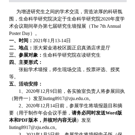
为增进研究生之间的学术交流，营造浓厚的科研氛
围，生命科学研究院决定于生命科学研究院
2020
年度学
术会议期间举办第
七
届研究生墙报展（The
7
th Annual
Poster Day）。
一、
时间：
202
1
年1月
13
-
14
日
二、
地点：
浙大紫金港校区圆正启真酒店
求是厅
三、
参展对象：
生命科学研究院在读研究生
四、
主要形式：
张贴学术墙报，师生现场交流，投票评选、授奖
等。
五、活动安排：
1、20
20
年12月
9
日前，各实验室负责人将参展回执
（附件一）发至
liuting8917
@zju.edu.cn。
2、20
20
年12月
14
日前，参展学生将墙报题目和摘
要（用于制作年会会议手册
，
请务必同时发送
Word版
本和PDF版本，并核对内容无误
）发至
liuting8917
@zju.edu.cn。
3、202
1
年1月
5
日前，参展学生将墙报电子版（保