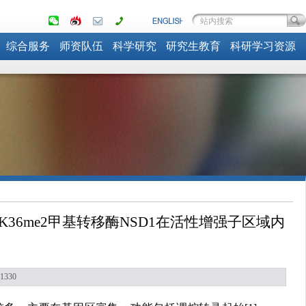
综合服务
师资队伍
科学研究
研究生教育
科研学习资源
文阐明H3K36me2甲基转移酶NSD1在活性增强子区域内
1330