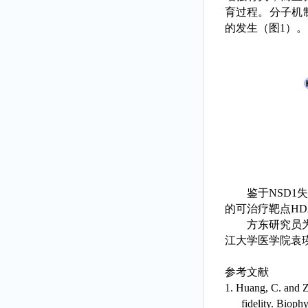
育过程。分子机
的发生（图
1
）。
鉴于
NSD1
失
的可治疗靶点
HD
方东研究员
江大学医学院
袁
参考文献
1.
Huang, C. and Zh
fidelity. Bioph