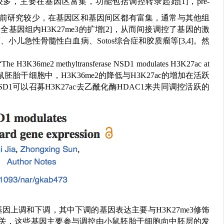
较多，主要在基因区富集，功能包括调控转录起始[1]
，
pre-
前研究较少，在基因区和基因间区都有富集，通常与其他组
制全基因组内
H3K27me3
的扩增[2]
，从而间接调控了基因的激
瘤
、
小儿急性骨髓性白血病
、
Sotos
综合症和
胶质瘤
等[3,4]
。然
“
The H3K36me2 methyltransferase NSD1 modulates H3K27ac at
鼠胚胎干细胞中，
H3K36me2
的降低与
H3K27
ac
的增加在活跃
SD1
可以召募
H3K27ac
去乙酰化酶
HDAC1
来共同调控活跃的
基因上调和下调
，其中下调的基因表达主要与
H3K27me3
修饰
关，这些基因主要参与调控由小鼠胚胎干细胞向中胚层的发