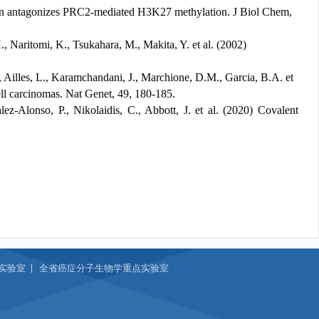
on antagonizes PRC2-mediated H3K27 methylation. J Biol Chem,
 Naritomi, K., Tsukahara, M., Makita, Y. et al. (2002)
 Ailles, L., Karamchandani, J., Marchione, D.M., Garcia, B.A. et
l carcinomas. Nat Genet, 49, 180-185.
ez-Alonso, P., Nikolaidis, C., Abbott, J. et al. (2020) Covalent
实验室
全省癌症分子生物学重点实验室