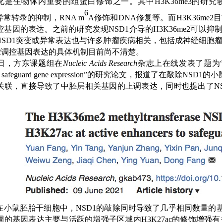
化是生物体内重要的组蛋白修饰之一。其中
H3K36me3
的研究
6
异常转录的抑制，
RNA m
A
修饰和
DNA
修复等。而
H3K36me2
目
控基因的表达。之前的研究发现
NSD1
介导的
H3K36me2
可以抑
NSD1
突变或异常表达也与许多肿瘤疾病相关，包括
成神经细胞
2
调控基因表达的具体机制目前尚不清楚。
9日，方东课题组在
Nucleic Acids Research
杂志上在线发表了题为
o safeguard gene expression
”的研究论文，报道了在敲除
NSD1
的小
关联，直接导致了中胚层相关基因的上调表达，同时也提出了
N
。
在小鼠胚胎干细胞中，
NSD1
的敲除同时导致了几乎相同数量的
调的基因表达主要与活跃的增强子区域内
H3K27ac
的修饰增强有