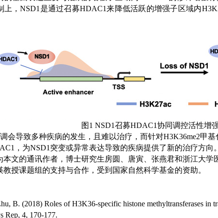
制上，
NSD1
是通过召募
HDAC1
来降低活跃的增强子区域内
H3K
图
1
NSD1
召募
HDAC1
协同调控
活性增
调会导致多种疾病的发生，且难以治疗，而针对
H3K36me2
甲基
AC1
，为
NSD1
突变或异常表达导致的疾病提供了新的治疗方向
为本文的通讯作者，博士研究生房圆、唐寅、张燕君和浙江大学
瑛教授课题组的支持与合作，受到
国家自然科学基金
的资助。
u, B. (2018) Roles of H3K36-specific histone methyltransferases in tra
ys Rep, 4, 170-177.