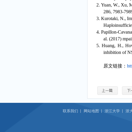
2.
Yuan, W., Xu, M
286, 7983-798
3.
Kurotaki, N., Im
Haploinsuffici
4.
Papillon-Cavanag
al. (2017)
mpai
5.
Huang, H., Howa
inhibition of 
原文链接：
ht
联系我们
网站地图
浙江大学
浙