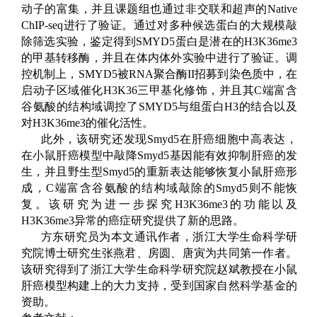
动子的富集，并且课题组也通过非交联和超声的
Native
ChIP-seq
进行了验证。通过对多种候选蛋白的大规模敲
除筛选实验，鉴定得到
SMYD5
蛋白是潜在的
H3K36me3
的甲基转移酶，并且在体内体外实验中进行了验证。调
控机制上，
SMYD5
被
RNA
聚合酶
II
招募到染色质中，在
启动子区域催化
H3K36
三甲基化修饰，并且其
C
端富含
谷氨酸的结构域调控了
SMYD5
与组蛋白
H3
的结合以及
对
H3K36me3
的催化活性。
此外，该研究还发现
Smyd5
在肝癌细胞中高表达，
在小鼠肝癌模型中敲降
Smyd5
基因能有效抑制肝癌的发
生，并且野生型
Smyd5
的重新表达能够恢复小鼠肝癌形
成
，
C
端富含谷氨酸的结构域敲除的
Smyd5
则不能恢
复。该研究为进一步探究H3K36me3
的功能以及
H3K36me3
异常的癌症研究提供了新的思路。
方东研究员为本文通讯作者，浙江大学生命科学研
究院博士研究生张燕君、房圆、唐寅为共同第一作者。
该研究得到了浙江大学生命科学研究院赵斌教授在小鼠
肝癌模型构建上的大力支持，受到国家自然科学基金的
资助。