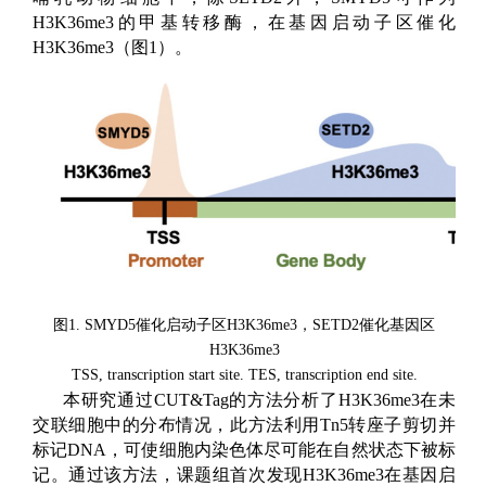
H3K36me3
的甲基转移酶，在基因启动子区催化
H3K36me3
（图
1
）。
图1. SMYD5
催化
启动子区
H
3K36me3
，
SETD2
催化基因区
H3K36me3
TSS
, transcription start site. TES, transcription end site.
本研究通过CUT&Tag
的方法分析了
H3K36me3
在未
交联细胞中的分布情况，此方法利用
Tn5
转座子剪切并
标记
DNA
，可使细胞内染色体尽可能在自然状态下被标
记。通过该方法，课题组首次发现
H3K36me3
在基因启