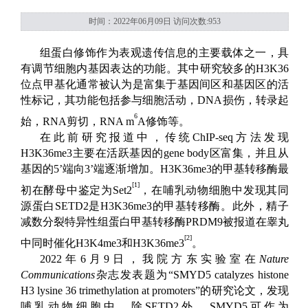
时间：2022年06月09日 访问次数:
953
组蛋白修饰作为表观遗传信息的主要载体之一，具
有调节细胞内基因表达的功能。其中研究较多的H3K36
位点甲基化通常被认为是富集于基因间区和基因区的活
性标记，其功能包括参与细胞活动，
DNA
损伤，转录起
6
始，
RNA
剪切，
RNA m
A
修饰等。
在此前研究报道中，传统ChIP-seq
方法发现
H3K36me3
主要在活跃基因的
gene body
区富集，并且从
基因的
5’
端向
3’
端逐渐增加。
H3K36me3
的甲基转移酶最
[1]
初在酵母中鉴定为
Set2
，在哺乳动物细胞中发现其同
源蛋白SETD2
是
H3K36me3
的甲基转移酶。此外，精子
减数分裂特异性组蛋白甲基转移酶
PRDM9
被报道在睾丸
[2]
中同时催化
H3K4me3
和
H3K36me3
。
2022
年
6
月
9
日，我院方东实验室在
Nature
Communications
杂志发表题为
“SMYD5 catalyzes histone
H3 lysine 36 trimethylation at promoters”
的研究论文，发现
哺乳动物细胞中，除
SETD2
外，
SMYD5
可作为