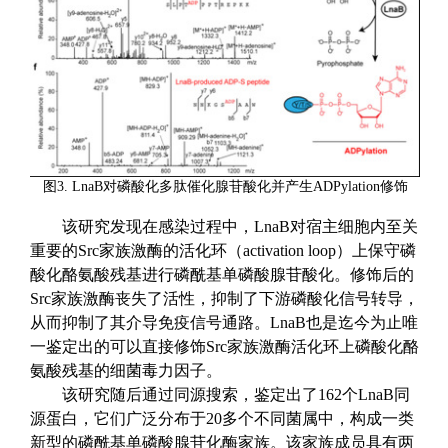
图
3. LnaB
对磷酸化多肽催化腺苷酸化并产生
ADPylation
修饰
该研究发现
在感染过程中，LnaB
对宿主细胞内至关
重要的
Src
家族
激酶的
活化环
（
activation loop
）
上保守磷
酸化酪氨酸残基
进行
磷酰基
单磷酸腺苷酸化
。修饰后的
Src
家族
激酶
丧失了活性，
抑制了
下游
磷酸化
信号转导
，
从而抑制了其介导免疫信号通路
。LnaB
也是迄今为止唯
一鉴定出的可以直接修饰
Src
家族激酶活化环上磷酸化酪
氨酸残基的细菌毒力因子。
该研究随后
通过同源搜索
，
鉴定出了162
个
LnaB
同
源蛋白，它们广泛分布于
20
多个不同菌属中，构成一类
新型
的
磷酰基单磷酸腺苷化酶家族。该家族成员具有两