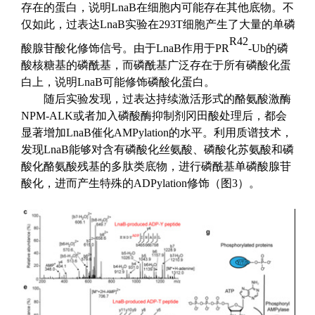
存在
的蛋白，说明LnaB
在细胞内可能存在其他底物。
不
仅如此，
过表达LnaB
实验在
293T
细胞产生
了大量的
单磷
R42
酸腺苷
酸
化修饰信号。由于LnaB
作用于
PR
-Ub
的磷
酸核糖基的磷酰基，而磷酰基广泛存在于所有磷酸化蛋
白上，
说明
LnaB
可能修饰磷酸化蛋白。
随后实验发现，
过表达持续激活形式的酪氨酸激酶
NPM-ALK
或者
加入
磷酸酶抑制剂冈田酸处理后
，都会
显著增加
LnaB
催化
AMPylation
的水平。
利用
质谱
技术，
发现
LnaB
能够对含有
磷酸化丝氨酸、磷酸化苏氨酸和磷
酸化酪氨酸残基
的多肽类底物，进行
磷酰基
单磷酸腺苷
酸化
，
进而
产生特殊的ADPylation
修饰
（图
3
）
。