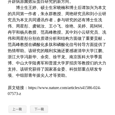
开辟病原菌效应蛋白研究的新方向。
博士生王婷、硕士生宋晓楠和博士后谭加兴为本文
的共同第一作者，朱永群教授、周艳研究员和刘小云研
究员为本文共同通讯作者，参与研究的还有博士生冼
伟、周星彤、虞铭汝、王小飞、徐艳、吴婷、苑轲轲、
冉宇和杨兵教授、范高峰教授。其中刘小云研究员、冼
伟和周星彤分别在质谱分析和结构方面做了重要贡献，
范高峰教授在磷酸化多肽和磷酸化信号转导方面提供了
热情帮助。该研究的顺利实施还要感谢清华大学江鹏、
浙江大学冯新华、
余奕、
徐平龙、南京医科大学季晨
博、中山大学陆勇军和普渡大学罗招庆等教授们的大力
支持。该研究获得了国家基金委、科技部重点研发专
项、中组部青年拔尖人才等资助。
原文
链
接：
https://www.nature.com/articles/s41586-024-
07573-z