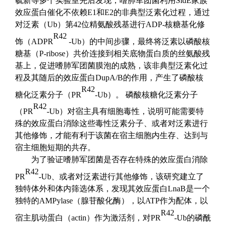
毓新等
多个
实验室
先后
发现，嗜肺军团菌利用SidE
家族
效应蛋白催化不依赖
E1
和
E2
的非典型泛素化过程
，
通过
对
泛素（Ub
）第
42
位精氨酸残基进行
ADP-
核糖基化修
R42
饰（
ADPR
-Ub
）
的
中间
步骤，最终
将泛素以磷酸核
糖基（P-ribose
）共价连接到
相关
底物蛋白质的丝氨酸残
基上，促进嗜肺军团菌膜泡的成熟
，该
非典型泛素化
过
程及其随后的
效应蛋白DupA
/
B
的作用，
产生了磷酸核
R42
糖化泛素分子（PR
-Ub
）。 磷酸核糖化泛素分子
R42
（
PR
-Ub
）
对宿主
具有细胞毒性，
说明
可能需要特
殊的效应蛋白消除这些毒性泛素分子、或者对泛素进行
其他修饰，才能有利于该菌在宿主细胞内生存、达到与
宿主细胞短期的共存。
为了验证嗜肺军团菌是否存在特殊的效应蛋白消除
R42
PR
-Ub
、或者对泛素进行其他修饰，
该研究建立了
独特体外和体内筛选体系，发现其效应蛋白
LnaB
是一个
独特的
AMPylase
（腺苷酸化酶），
以ATP
作为配体，
以
R42
宿主肌动蛋白（actin
）作为激活剂，
对
PR
-Ub
的磷酰