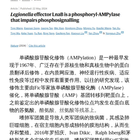
单磷酸腺苷
酸
化修饰
（
AMPylation
）
是一种最早发
现于1967
年、广泛存在于原核生物和真核生物中的蛋白
质翻译后修饰，在内质网应激、神经退行性疾病、适应
性免疫等过程中发挥着重要作用。以往的研究发现，该
修饰主要由
Fic
等家族单磷酸腺苷
酸
化酶（AMPylase
）
催化，将单磷酸腺苷
酸
（AMP
）基团转移到靶蛋白上，
之前
鉴定
出
的单磷酸腺苷
酸
化修饰位点均发生在蛋白
底
物
的苏氨酸、
酪
氨
酸、丝氨酸等残基上。
嗜肺军团菌是导致人类军团病的致病菌，其感染肺
巨噬细胞，在宿主细胞内形成独特
的
膜泡结构，
从而
生
存和繁殖。2016
年罗招庆、
Ivan Dikic
、
Ralph Isberg
和茅