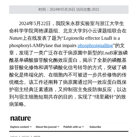
时间：2024年05月26日 访问次数:
2032
2024
年
5
月
22
日，
我院
朱永群
实验室与浙江大学生
命科学学院
周艳课题组
、
北京大学刘小云课题组联合在
Nature
上在线发表了
题为
“
Legionella
effector LnaB is a
phosphoryl-AMPylase that impairs
phosphosignalling
”
的文
章，发现了一类广泛存在于病原菌中新型的
LnaB
家族
磷
酰基单磷酸腺苷
酸
化酶
效应蛋白
，揭示了
全新的
磷酰基
腺苷
酸
化
修饰和调节
磷酸化信号转导的方式，突破了磷
酸化是终端化的、在细胞内不可被进一步共价修饰的传
统概念。该工作还阐释了
病原菌通过同一效应蛋白既
保
护宿主经典泛素通路，
又
抑制宿主免疫防御反应，以达
到
与
宿主细胞短期共存的目的，实现
了
“
绵里藏针
”
的致
病策略。