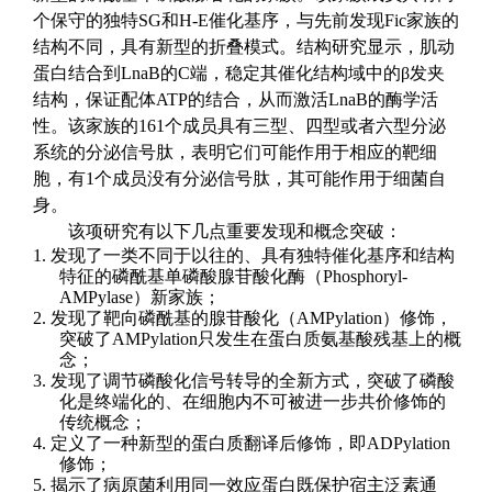
个保守的独特SG
和
H-E
催化基序
，
与先前发现Fic
家族的
结构不同，具有新型的折叠模式
。结构研究显示，
肌动
蛋白结合到LnaB
的
C
端，稳定其催化结构域中
的
β
发夹
结构，保证配体
ATP
的结合，从而激活
LnaB
的酶学活
性。该家族的
161
个成员具有三型、四型或者六型分泌
系统的分泌信号肽，表明它们
可能
作用于相应的靶细
胞，有1
个成员没有分泌信号肽，其可能作用于细菌自
身。
该项研究有以下几点重要发现和概念突破：
1.
发现了一类不同于以往的、具有
独特
催化基序和结构
特征的磷酰基
单磷酸腺苷酸化酶（
Phosphoryl-
AMPylase
）
新家族；
2.
发现了靶向磷酰基的
腺苷酸化（
AMPylation
）
修饰，
突破了AMPylation
只发生在蛋白质氨基酸残基上的概
念；
3.
发现了
调节
磷酸化信号转导的全新方式，突破了磷酸
化是终端化的、在细胞内不可被进一步共价修饰的
传统概念；
4.
定义了
一种新型的蛋白质翻译后修饰，即ADPylation
修饰；
5.
揭示了
病原菌利用同一效应蛋白
既
保护宿主
泛素
通