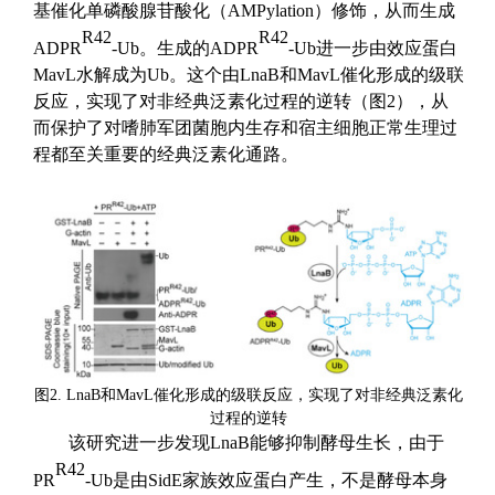
基
催化
单磷酸腺苷酸化（AMPylation
）修饰，从而生成
R42
R42
ADPR
-Ub
。生成的
ADPR
-Ub
进一步由
效应蛋白
MavL
水解
成
为Ub
。
这个由
LnaB
和
MavL
催化
形成的
级联
反应
，实现了对非经典泛素化过程的逆转（图
2
），从
而保护
了
对嗜肺军团菌胞内生存
和
宿主细胞正常生理过
程都
至关重要的
经典泛素化
通路。
图
2.
LnaB和MavL催化
形成的
级联反应
，实现了对非经典泛素化
过程的逆转
该研究
进一步发现LnaB
能够抑制酵母生长
，由于
R42
PR
-Ub
是由
SidE
家族效应蛋白产生，不是酵母本身