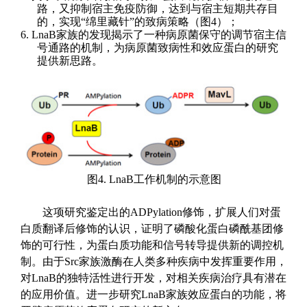
路
，又
抑制宿主免疫防御，达到
与宿主短期共存目
的
，实现
“
绵里藏针
”
的致病策略
（图
4
）
；
6.
LnaB
家族的发现揭示了一种病原菌保守的调节宿主信
号通路的机制，
为病原菌致病性
和效应蛋白
的研究
提供新思路。
图
4. LnaB
工作机制的示意图
这项研究
鉴定出的
ADPylation
修饰，扩展人们对蛋
白质翻译后修饰的认识，
证明了磷酸化蛋白磷酰基团修
饰的可行性，为蛋白质功能和信号转导提供新的调控机
制
。由于
Src
家族激酶在人类多种疾病中发挥重要作用，
对
LnaB
的独特活性进行开发，对相关疾病治疗具有潜在
的应用价值。进一步研究
LnaB
家族效应蛋白的功能，将