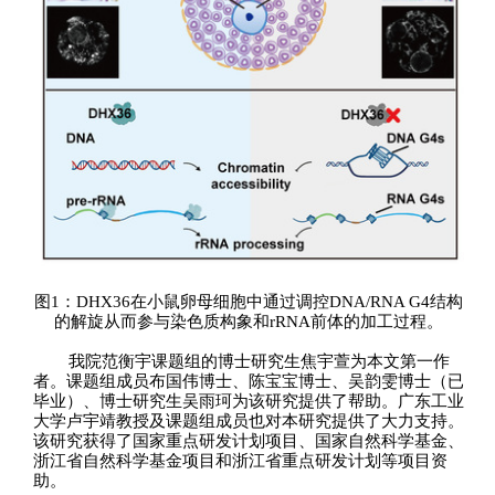
图
1
：
DHX36
在小鼠卵母细胞中通过调控
DNA/RNA G4
结构
的解旋从而参与染色质构象和
rRNA
前体的加工过程。
我院范衡宇课题组的博士研究生焦宇萱为本文第一作
者。课题组成员布国伟博士、陈宝宝博士、吴韵雯博士（已
毕业）、博士研究生吴雨珂为该研究提供了帮助。广东工业
大学卢宇靖教授及课题组成员也对本研究提供了大力支持。
该研究获得了国家重点研发计划项目、国家自然科学基金、
浙江省自然科学基金项目和浙江省重点研发计划等项目资
助。