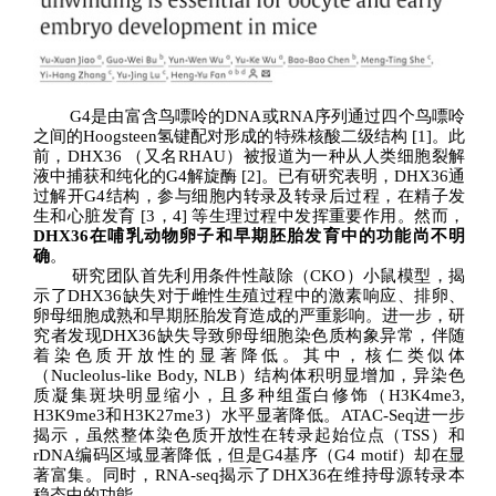
G4
是由富含鸟嘌呤的
DNA
或
RNA
序列
通过四个鸟嘌呤
之间的
Hoogsteen
氢键配对形成的特殊核酸
二级结构
[1]
。
此
前，
DHX36
（又名
RHAU
）
被报道为一种从人类细胞裂解
液中捕获和纯化的
G4
解旋
酶
[2]
。已有研究表明，
DHX36
通
过解开
G4
结构，
参与细胞内
转录
及
转录后过程
，在
精子发
生和心脏发育
[
3
，
4
]
等生理过程中发挥重要作用
。然而，
DHX36
在
哺乳动物卵子和早期胚胎发育中的功能尚不明
确
。
研究团队首先利用条件性敲除（
CKO
）小鼠模型，揭
示了
DHX36
缺失对于雌性生殖过程中的激素响应、排卵、
卵母细胞
成熟
和
早期
胚胎发育
造成的严重影响
。
进一步，研
究者发现
DHX36
缺失导致卵母细胞
染色质构象
异常，伴随
着染色质
开放性
的显著降低。其中，核仁类似体
（
Nucleolus-like Body, NLB
）结构体积明显增加，异染色
质凝集斑块明显缩小，且多种组蛋白修饰（
H3K4me3,
H3K9me3
和
H3K27me3
）水平显著降低。
ATAC-Seq
进一步
揭示，虽然整体染色质开放性在转录起始位点（
TSS
）和
rDNA
编码区域显著降低，但是
G4
基序（
G4 motif
）却在显
著富集。同时，
RNA-seq
揭示了
DHX36
在维持母源转录本
稳态中的功能。