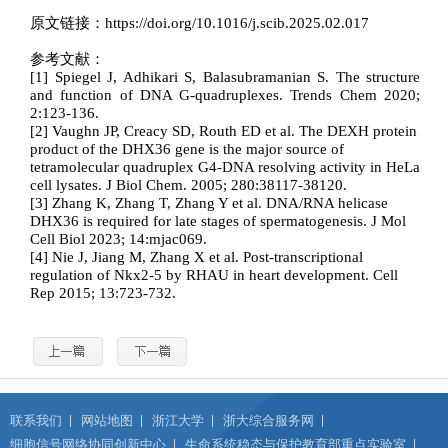
原文链接：
https://doi.org/10.1016/j.scib.2025.02.017
参考文献：
[1]
Spiegel J, Adhikari S, Balasubramanian S. The structure
and function of DNA G-quadruplexes. Trends Chem 2020;
2:123-136.
[2]
Vaughn JP, Creacy SD, Routh ED
et al
. The DEXH protein
product of the DHX36 gene is the major source of
tetramolecular quadruplex G4-DNA resolving activity in HeLa
cell lysates. J Biol Chem. 2005
;
280:38117-38120.
[3]
Zhang K, Zhang T, Zhang Y et al. DNA/RNA helicase
DHX36 is required for late stages of spermatogenesis. J Mol
Cell Biol 2023; 14:mjac069.
[4]
Nie J, Jiang M, Zhang X et al. Post-transcriptional
regulation of Nkx2-5 by RHAU in heart development. Cell
Rep 2015; 13:723-732.
联系我们
网站地图
浙江大学
浙大综合服务网
细胞信号网络协同创新中心
生命系统稳态与保护教育部重点实验室