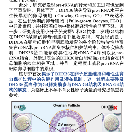
此外，研究者发现
pre-rRNA
的转录和加工过程也受到
了严重影响。具体而言，
DHX36
缺失导致
pre-rRNA
水平在
生长早期的卵母细胞（
Growing Oocytes, GO
）中表达不
足，在生长晚期的卵母细胞（
Fully-grown Oocytes, FGO
）
中异常累积，并伴随着细胞中整体翻译活性的显著下降。进
一步，研究者使用小分子
荧光探针和G4
抗体，发现
G4
结构
在
DHX36
敲除的
卵母细胞
核中
显著累积。
有意思的是，
DHX36
在卵母细胞和早期胚胎发育的各个阶段特异性地富
集在
rDNA
和
pre-rRNA
富集在核仁相关结构中。体外实验表
明，
DHX36
蛋白
能够特异性地与
rDNA G4
序列以及
pre-
rRNA
结合。
外源过表达的
DHX36
蛋白能够强力地结合在卵
母细胞的核仁相关区域，并且一定程度上减轻
pre-rRNA
在
敲除卵母细胞中的累积
。
该研究首次
揭示了
DHX36
在卵子质量维持和雌性生育
力
保护过程
中的关键作用
及潜在机制
，
这一过程主要涉及
DHX36
蛋白作为
G4
解旋酶参与
DNA G4
结构
及
RNA G4
结
构的解旋
，
为
临床上
不孕不育女性卵子质量
的
研究提供重要
参考。