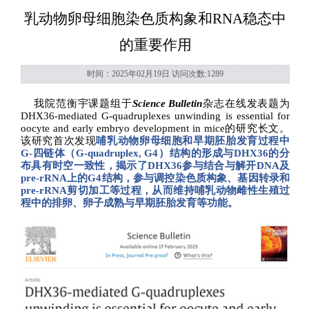
乳动物卵母细胞染色质构象和RNA稳态中
的重要作用
时间：2025年02月19日 访问次数:
1289
我
院范衡宇课
题组于
Science Bulletin
杂志在线发表题为
DHX36-mediated G-quadruplexes unwinding is essential for
oocyte and early embryo development in mice
的研究长文。
该研究首次发现
哺乳动物卵母细胞和早期胚胎发育过程中
G-
四链体（
G-quadruplex, G4
）结构的形成与
DHX36
的分
布具有时空一致性，揭示了
DHX36
参与结合与解开
DNA
及
pre-rRNA
上的
G4
结构，参与调控染色质构象、基因转录和
pre-rRNA
剪切加工等过程，从而维持哺乳动物雌性生殖过
程中的排卵、卵子成熟与早期胚胎发育等功能。