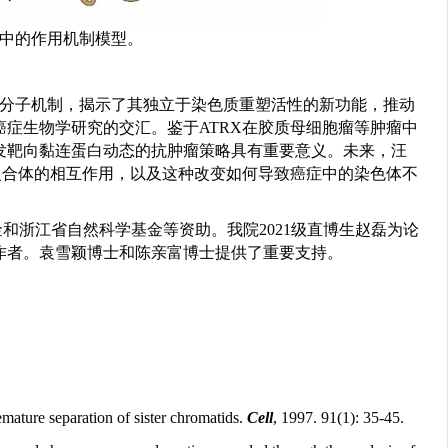
中的作用机制模型。
分子机制，揭示了其独立于染色质重塑活性的新功能，推动
癌症生物学研究的交汇。鉴于
ATRX
在胶质母细胞瘤等肿瘤中
发靶向黏连蛋白动态的抗肿瘤策略具有重要意义。未来，汪
复合体的相互作用，以及这种改变如何导致癌症中的染色体不
浙江省自然科学基金等资助。我院2021
级直博生赵磊为论
作者。袁雪颖博士和陈亲富博士提供了重要支持。
ature separation of sister chromatids.
Cell
, 1997. 91(1): 35-45.