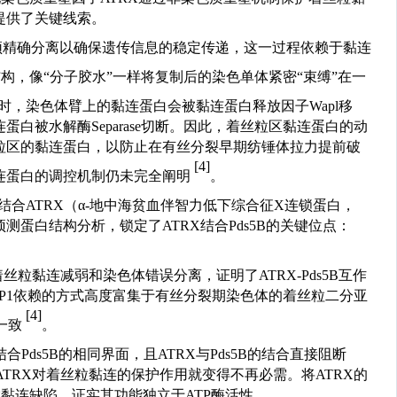
提供了关键线索。
须精确分离以确保遗传信息的稳定传递，这一过程依赖于黏连
结构，像
“
分子胶水
”
一样将复制后的染色单体紧密
“
束缚
”
在一
时，染色体臂上的黏连蛋白会被黏连蛋白释放因子Wapl
移
连蛋白被水解酶
Separase
切断。因此，着丝粒区黏连蛋白的动
粒区的黏连蛋白，以防止在有丝分裂早期纺锤体拉力提前破
[4]
连蛋白的调控机制仍未完全阐明
。
结合
ATRX
（
α-
地中海贫血伴智力低下综合征
X
连锁蛋白，
预测蛋白结构分析，锁定了
ATRX
结合
Pds5B
的关键位点：
。
着丝粒黏连减弱和染色体错误分离，证明了
ATRX-Pds5B
互作
P1
依赖的方式高度富集于有丝分裂期染色体的着丝粒二分亚
[4]
一致
。
结合
Pds5B
的相同界面，且
ATRX
与
Pds5B
的结合直接阻断
ATRX
对着丝粒黏连的保护作用就变得不再必需。将
ATRX
的
粒黏连缺陷，证实其功能独立于
ATP
酶活性。