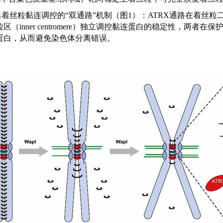
出着丝粒黏连调控的
“
双通路
”
机制（图
1
）：
ATRX
通路在着丝粒
粒区（
inner centromere
）独立调控黏连蛋白的稳定性，两者在保
蛋白，从而避免染色体分离错误。