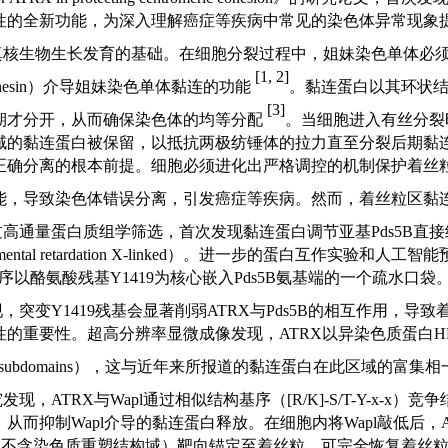
性的全新功能，为深入理解癌症等疾病中常见的染色体异常现象
真核生物生长发育的基础。在细胞分裂过程中，姐妹染色单体必
[1, 2]
sin
）介导姐妹染色单体黏连的功能
。黏连蛋白以其环状
[3]
期才分开，从而确保染色体的均等分配
。当细胞进入有丝分裂
域的黏连蛋白被保留，以抵抗两极纺锤体的拉力直至分裂后期黏
正确分离的根本前提。细胞必须进化出严格调控的机制保护着丝
能，导致染色体错误分离，引发癌症等疾病。然而，着丝粒区黏
高通量蛋白质组学筛选，首次发现黏连蛋白调节亚基Pds5B
直接
mental retardation X-linked
）。进一步的蛋白互作实验和人工智能
序以酪氨酸残基
Y1419
为核心嵌入
Pds5B
氨基端的一个疏水口袋
，突变Y1419
残基会显著削弱
ATRX
与
Pds5B
的相互作用，导致
性的重要性。超高分辨率显微成像发现，
ATRX
以异染色质蛋白
H
e subdomains
），这与近年来所报道的黏连蛋白在此区域的富集相
发现，ATRX
与
Wapl
通过相似结构基序（
[R/K]-S/T-Y-x-x
）竞争
，从而抑制
Wapl
介导的黏连蛋白释放。在细胞内将
Wapl
敲低后，
（不含染色质重塑结构域）靶向锚定至着丝粒，可完全恢复着丝