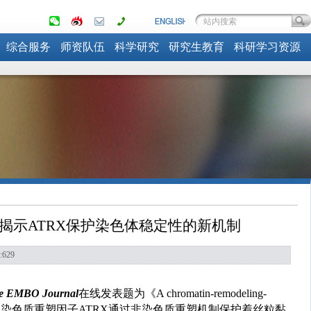
综合服务
师资队伍
科学研究
研究生教育
科研学习资源
al发文揭示ATRX保护染色体稳定性的新机制
:
629
e EMBO Journal
在线发表题为《A chromatin-remodeling-
现染色质重塑因子
ATRX
通过非染色质重塑机制保护着丝粒黏