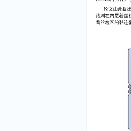
论文由此提
路则在内层着丝
着丝粒区的黏连