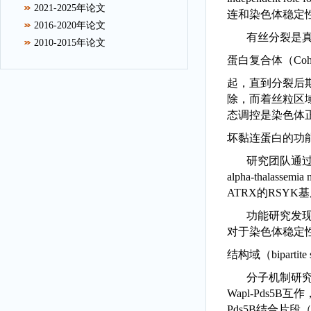
2021-2025年论文
连和染色体稳定
2016-2020年论文
有丝分裂是
2010-2015年论文
蛋白复合体（Cohe
起，直到分裂后
除，而着丝粒区
态调控是染色体
坏黏连蛋白的功
研究团队通过
alpha-thalassemia 
ATRX
的
RSYK
基
功能研究发现
对于染色体稳定
结构域（
bipartit
分子机制研究
Wapl-Pds5B
互作
Pds5B
结合片段