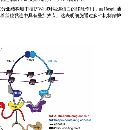
二分亚结构域中拮抗
Wapl
对黏连蛋白的移除作用，而
Haspin
通
护着丝粒黏连中具有叠加效应。这表明细胞通过多种机制保护