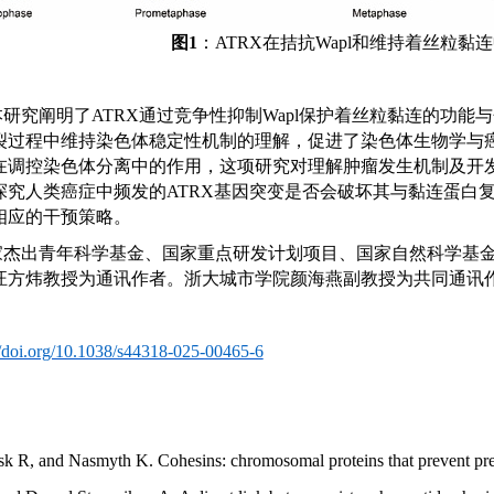
图1
：ATRX
在拮抗Wapl
和维持着丝粒黏连
研究阐明了ATRX
通过竞争性抑制
Wapl
保护着丝粒黏连的功能与
裂过程中维持染色体稳定性机制的理解，促进了染色体生物学与
在调控染色体分离中的作用，这项研究对理解肿瘤发生机制及开
探究人类癌症中频发的
ATRX
基因突变是否会破坏其与黏连蛋白
相应的干预策略。
杰出青年科学基金、国家重点研发计划项目、国家自然科学基金和
汪方炜教授为通讯作者。浙大城市学院颜海燕副教授为共同通讯
//doi.org/10.1038/s44318-025-00465-6
sk R, and Nasmyth K. Cohesins: chromosomal proteins that prevent prem