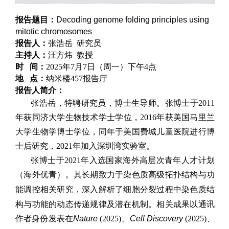
报告题目：
Decoding genome folding principles using
mitotic chromosomes
报告人：
张浩岳
研究员
主持人：
汪方炜
教授
时 间：
2025
年
7
月
7
日（周一）下午4点
地 点：
纳米楼457报告厅
报告人简介：
张浩岳，
特
聘研究员，博士生导师。
张
博士于2011
年获同济大学生物技术学士学位，2016年获美国马里兰
大学生物学博士学位，同年于美国费城儿童医院进行博
士后研究
，
2021年加入深圳湾实验室
。
张博士于2021年入选国家海外高层次青年人才计划
（海外优青）。其长期致力于染色质高级拓扑结构与功
深入解析了细胞分裂过程中染色质结
能调控相关研究，
构与功能的动态传递规律及潜在机制
。相关成果以通讯
作者身份发表在
Nature
(2025)、
Cell Discovery
(2025)、