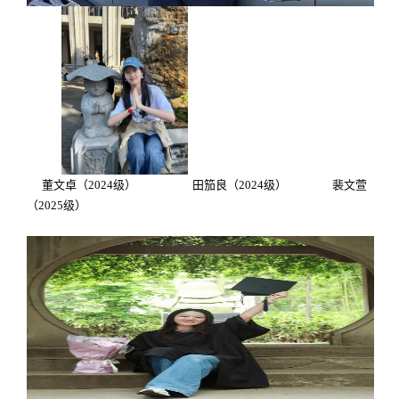
董文卓（
2024
级） 田笳良（
2024
级） 裴文萱
（2025级）