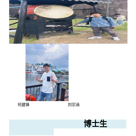
何建锋 刘宗涵
博士生