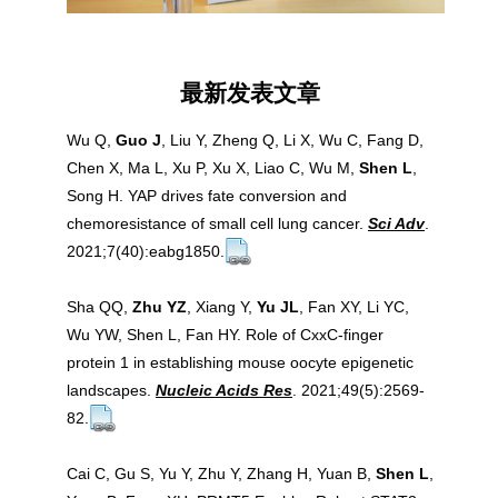
最新发表文章
Wu Q,
Guo J
, Liu Y, Zheng Q, Li X, Wu C, Fang D,
Chen X, Ma L, Xu P, Xu X, Liao C, Wu M,
Shen L
,
Song H. YAP drives fate conversion and
chemoresistance of small cell lung cancer.
Sci Adv
.
2021;7(40):eabg1850.
Sha QQ,
Zhu YZ
, Xiang Y,
Yu JL
, Fan XY, Li YC,
Wu YW, Shen L, Fan HY. Role of CxxC-finger
protein 1 in establishing mouse oocyte epigenetic
landscapes.
Nucleic Acids Res
. 2021;49(5):2569-
82.
Cai C, Gu S, Yu Y, Zhu Y, Zhang H, Yuan B,
Shen L
,