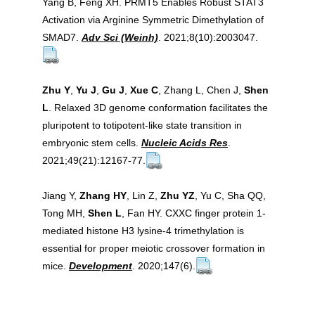
Yang B, Feng XH. PRMT5 Enables Robust STAT3
Activation via Arginine Symmetric Dimethylation of
SMAD7.
Adv Sci (Weinh)
. 2021;8(10):2003047.
Zhu Y
,
Yu J
,
Gu J
,
Xue C
, Zhang L, Chen J,
Shen
L
. Relaxed 3D genome conformation facilitates the
pluripotent to totipotent-like state transition in
embryonic stem cells.
Nucleic Acids Res
.
2021;49(21):12167-77.
Jiang Y,
Zhang HY
, Lin Z,
Zhu YZ
, Yu C, Sha QQ,
Tong MH,
Shen L
, Fan HY. CXXC finger protein 1-
mediated histone H3 lysine-4 trimethylation is
essential for proper meiotic crossover formation in
mice.
Development
. 2020;147(6).