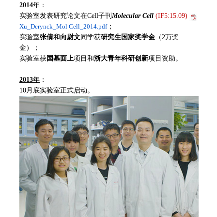
2014
年
：
实验室发表研究论文在Cell子刊
Molecular Cell
(IF5:15.09)
Xu_Derynck_Mol Cell_2014.pdf
；
实验室
张倩
和
向尉文
同学获
研究生国家奖学金
（2万奖
金）；
实验室获
国基面上
项目和
浙大青年科研创新
项目资助。
2013
年
：
10月底实验室正式启动。