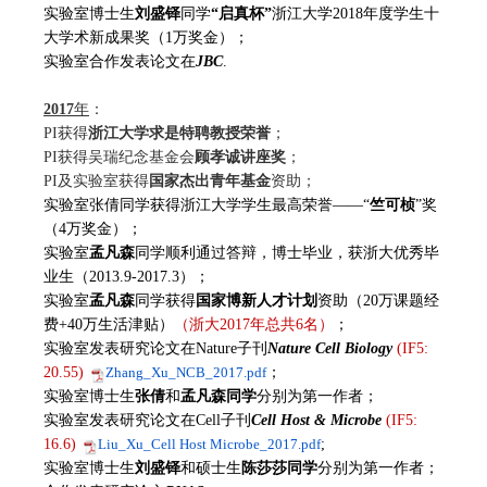
实验室博士生
刘盛铎
同学
“启真杯”
浙江大学2018年度学生十
大学术新成果奖（1万奖金）；
实验室合作发表论文在
JBC
.
2017
年
：
PI获得
浙江大学求是特聘教授荣誉
；
PI
获得吴瑞纪念基金会
顾孝诚讲座奖
；
PI及实验室获得
国家杰出青年基金
资助；
实验室张倩同学获得浙江大学学生最高荣誉——“
竺可桢
”奖
（4万奖金）；
实验室
孟凡森
同学顺利通过答辩，博士毕业，
获浙大优秀毕
业生（2013.9-2017.3）；
实验室
孟凡森
同学获得
国家博新人才计划
资助（20万课题经
费+40万生活津贴）
（浙大2017年总共6名）
；
实验室发表研究论文在Nature子刊
Nature Cell Biology
(IF5:
20.55)
Zhang_Xu_NCB_2017.pdf
；
实验室博士生
张倩
和
孟凡森
同学
分别为第一作者；
实验室发表研究论文在Cell子刊
Cell Host & Microbe
(IF5:
16.6)
Liu_Xu_Cell Host Microbe_2017.pdf
;
实验室博士生
刘盛铎
和硕士生
陈莎莎
同学
分别为第一作者；