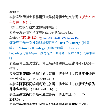
2019
年
：
实验室
张倩
博士获得
浙江大学优秀博士论文
荣誉
（浙大2019
年总共10名）
；
PI第二次获得
浙大优博导师
荣誉
；
实验室发表研究论文在Nature子刊
Nature Cell
Biology
(IF5:28.123)
Wu_Xu_NCB_2019.7.22.pdf
；
该研究工作分别被领域
旗舰期刊
Cancer Discovery
（
肿瘤
学）、
Nature Cell Biology
（细胞生物学）、
Science
Signaling
（信号转导）撰写专文正面评述，显示了重要的学术影
响；
实验室博士生
吴世英、
博士后
张倩
和博士生
张飞
分别为第一
作者；
实验室
刘盛铎
同学顺利通过答辩，博士毕业，
获
浙江省优秀
毕业生
荣誉
（2014.9-2019.6）；
实验室
陈莎莎
同学顺利通过答辩，博士毕业，
获
浙江大学
优
秀毕业生
荣誉
（2014.9-2019.6）；
实验室
吴世英
同学顺利通过答辩，博士毕业（2014.9-
2019.6）；
实验室
张倩
博士获得国家自然科学
基金委青年项目
资助；