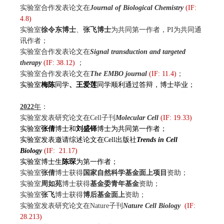
实验室合作发表论文在
Journal of Biological Chemistry
(IF:
4.8)
实验室
徐令东博士
、
张飞博士
为共同第一作者，PI为共同通
讯作者；
实验室合作发表论文在
Signal transduction and targeted
therapy
(IF: 38.12)
；
实验室合作发表论文在
The EMBO journal
(IF: 11.4)
；
实验室
梅陈
同学
、王爱莲
同学顺利通过答辩，博士毕业；
2022
年
：
实验室发表研究论文在Cell子刊
Molecular Cell
(IF: 19.33)
实验室
张倩
博士和
刘盛铎
博士为共同第一作者；
实验室发表邀请综述论文在Cell出版社
Trends in Cell
Biology
(IF: 21.17)
实验室博士生
陈琛
为第一作者；
实验室
张倩
博士获得
国家自然科学基金
面上项目
资助；
实验室
周如苑
博士获得
基金委
青年基金
资助；
实验室
张飞
博士获得
博后基金面上
资助；
实验室发表研究论文在Nature子刊
Nature Cell Biology
(IF:
28.213)