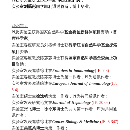
PI
获浙大生研院2023年度
“研究杰出”奖
；
实验室
刘禹彤
同学顺利通过答辩，博士毕业。
2023
年
：
PI及实验室获得国家自然科学
基金委创新群体项目
资助（
首
席科学家
）；
浙江省自然科学基金探索
实验室客座研究员刘盛铎博士获得
项目
资助；
实验室客座教授陈莎莎博士
获得
国家自然科学
基金委面上项
目
资助；
实验室发表邀请综述在
Frontiers in Immunology
(IF: 7.3)
实验室客座教授陈莎莎博士为第一作者，
PI为通讯作者；
实验室发表邀请综述在
E
uropean Journal of Immunology
(IF:
5.4)
实验室
硕士生
徐逸帆
为
第一作者，PI为共同通讯作者；
实验室发表研究论文在
Journal of Hepatology
(IF: 30.08)
实验室
张飞博士
、
徐令东博士
为共同第一作者，PI为共同通
讯作者；
实验室发表邀请综述在
Cancer Biology & Medicine
(IF: 5.347)
实验室
吴芑柔博士
为第一作者；