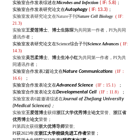
实验室合作发表综述在
Microbes and Infection
( IF: 5.8)
；
实验室合作发表研究论文在
Autophagy
( IF: 13.3)
；
实验室发表研究论文在
Nature子刊
Nature Cell Biology
( IF:
21.3)
实验室
王爱莲博士
、
博士生陈琛
为共同第一作者，PI为共同
通讯作者；
实验室发表研究论文在Science综合子刊
Science Advances
( IF:
14.3)
实验室
吴芑柔博士
、
博士生冷小红
为共同第一作者，PI为共
同通讯作者；
实验室合作发表2篇论文在
Nature Communications
（
IF：
16.6
）
；
实验室合作发表论文在
Advanced Science
（
IF：15.1
）
；
实验室合作发表论文在
Developmental Cell
（
IF：11.8
）
；
实验室发表6篇邀请综述在
Journal of Zhejiang University
(Medical Sciences)
；
实验室
王爱莲博士
获得
浙江大学优秀博士论文
荣誉
、
浙江省
优秀博士论文
荣誉；
PI第四次获得
浙大优博导师
荣誉;
PI获2023年度
浙江大学校级先进工作者
荣誉；