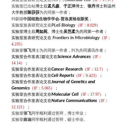
实验
室已出站
博士后
孟凡森
、
于正洋
博士、
张丹
博士和温州
大学教授
陈莎莎
为共同第一作者；
中国细胞生物学学会
-
普洛麦格创新奖
PI获得
；
实验室发表研究论文在
PLoS Biology
（
IF：8.029
）
实验室博士后
周如苑
、博士生
吴芑柔
为共同第一作者；
实验室发表研究论文在
Frontiers in Microbiology
（
IF：
4.235
）
实验室
张飞
博士为共同第一作者，PI为共同通讯作者；
实验室合作发表2篇论文在
Science Advances
（
IF：
14.14
）
；
实验室合作发表论文在
Cancer Research
（
IF：12.7
）
；
实验室合作发表论文
在
Cell Reports
（
IF：9.423
）
；
实验室合作发表论文在
Journal of Genetics and
Genomics
（
IF：5.065
）
；
实验室合作发表论文在
Molecular Cell
（
IF：17.97
）
；
实验室合作发表论文在
Nature Communications
（
IF：
12.121
）
；
实验室
张飞
同学顺利通过答辩，博士毕业；
实验室
曲迪
同学顺利通过答辩，硕士毕业。