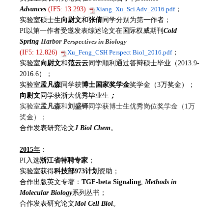
Advances
(IF5: 13.293)
Xiang_Xu_Sci Adv_2016.pdf
；
实验室硕士生
向尉
文
和
张倩
同学分别为第一作者；
PI以第一作者受邀发表综述论文在国际权威期刊
Cold
Spring
Harbor
Perspectives in Biology
(IF5: 12.826)
Xu_Feng_CSH Perspect Biol_2016.pdf
；
实验室
向
尉文
和
范云云
同学顺利通过答辩硕士毕业（2013.9-
2016.6）；
实验室
孟凡森
同学获
博士国家奖学金
奖学金（3万奖金）；
向尉文
同学获浙大优秀毕业生
；
实验室
孟凡森
和
刘盛铎
同学获博士生优秀岗位奖学金（1万
奖金）；
合作发表研究论文
J Biol Chem
。
2015
年
：
PI入选
浙江省特聘专家
；
实验室获得
科技部
973计划
资助；
合作出版英文专著：
TGF-beta Signaling
,
Methods in
Molecular Biology
系列丛书；
合作发表研究论文
Mol Cell Biol
。