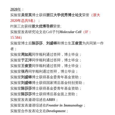
2020
年
：
实验室
吴世英
博士获得
浙江大学优秀博士论文
荣誉
（浙大
2020年总共9名）
；
PI第三次获得
浙大优博导师
荣誉;
实验室发表研究论文在Cell子刊
Molecular Cell
（
IF：
15.
584）
实验室博士后
陈莎莎
、
刘盛铎
和博士生
王俊贤
为共同第一作
者；
实验室
周如苑
同学顺利通过答辩，博士毕业；
实验室
于正洋
同学顺利通过答辩，博士毕业；
实验室
王俊贤
同学顺利通过答辩，博士毕业；
实验室
张丹
同学顺利通过答辩，博士毕业；
实验室
刘盛铎
博士获得基金委青年基金资助；
实验室
刘盛铎
博士获得国家博后基金特别资助；
实验室
陈莎莎
博士获得基金委青年基金资助；
实验室
陈莎莎
博士获得博后基金面上资助；
实验室发表邀请综述在
ABBS
；
实验室发表邀请综述在
Frontier in Immunology
；
实验室合作发表论文在
Development
；