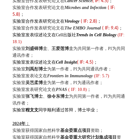
实验室合作发表研究论文在
Cancer Science
( IF: 4.5)
；
实验室合作发表研究论文
在
Microbes and Infection
( IF:
5.8)
；
实验室合作发表研究论文在
Virology
( IF: 2.8)
；
实验室合作发表研究论文在
The EMBO Journal
( IF: 9.4)
；
实验室发表综述论文在Cell出版社
Trends in Cell Biology
(IF:
18.1)
实验室
刘盛铎博士
、
王爱莲博士
为共同第一作者，PI为共同
通讯作者；
实验室发表综述论文在
Cell Insight
( IF: 4.5)
；
实验室
刘禹彤博士
为第一作者，PI为共同通讯作者；
实验室发表论文在
Frontiers in Immunology
(IF: 5.7)
实验室
吴芑柔博士
为第一作者，PI为通讯作者；
实验室发表研究论文在
PNAS
( IF: 10.8)
；
实验室
张飞博士
、
徐令东博士
为共同第一作者，PI为共同通
讯作者；
实验室
程文文
同学顺利通过答辩，博士毕业；
2024
年
：
实验室获得国家自然科学
基金委重点项目
资助；
实验室获得国家自然科学
基金委重大研究计划集成项目
资