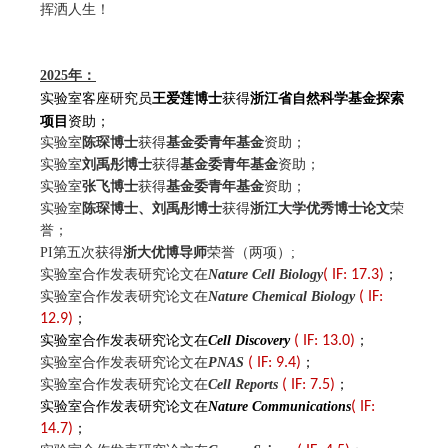
挥洒人生！
2025
年
：
浙江省自然科学基金探索
实验室客座研究员
王爱莲博士
获得
项目
资助；
实验室
陈琛博士
获得
基金委
青年基金
资助；
实验室
刘禹彤博士
获得
基金委
青年基金
资助；
实验室
张飞博士
获得
基金委
青年基金
资助；
实验室
陈琛
博士
、刘禹彤博士
获得
浙江大学优秀博士论文
荣
誉
；
PI
第五次获得
浙大优博导师
荣誉（两项）;
实验室合作发表研究论文在
Nature Cell Biology
( IF: 17.3)
；
实验室合作发表研究论文
在
Nature Chemical Biology
( IF:
12.9)
；
实验室合作发表研究论文在
Cell Discovery
( IF: 13.0)
；
实验室合作发表研究论文在
PNAS
( IF: 9.4)
；
实验室合作发表研究论文
在
Cell Reports
( IF: 7.5)
；
实验室合作发表研究论文在
Nature Communications
( IF:
14.7)
；