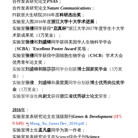
合作发表研究论文
PNAS
；
合作发表研究论文
Nature Communications
；
PI获浙大生研院2016年度
科研杰出奖
；
实验室入围2016年度
浙江大学十大学术进展
；
实验室
张倩
同学获得
“启真杯”
浙江大学2017年度学生十大学
术新成果奖（1万奖金）；
实验室
张倩
和
刘盛铎
同学获得美国华人生物科学学会
（
SCBA
）'
Excellent Poster Award
'奖项；
实验室
张倩
同学获得中国细胞生物学会（
CSCB
）学术大会
优秀青年论文奖；
实验室
刘盛铎
和
陈莎莎
同学分别获
博士国家奖学金
（3万奖
金）；
实验室
张倩
、
刘盛铎
和
吴世英
同学分别获
博士优秀岗位奖学
金
（1万奖金）；
实验室毕业生
向尉文
获得
浙江省优秀硕士论文
荣誉；
2016
年
：
实验室发表研究论文在顶级期刊
Genes & Development
(IF5:
9.649)
Meng_Xu_Genes Dev_2016.pdf
；
实验室博士生
孟凡森
同学为第一作者；
实验室发表研究论文在Science综合子刊
Science