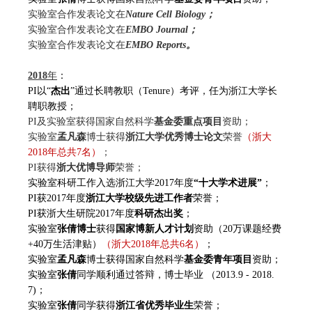
实验室合作发表论文在
Nature Cell Biology；
实验室合作发表论文在
EMBO Journal；
实验室合作发表论文在
EMBO Reports。
2018
年
：
PI以“
杰出
”通过长聘教职（Tenure）考评，任为浙江大学长
聘职教授；
PI及实验室获得国家自然科学
基金委重点项目
资助；
实验室
孟凡森
博士获得
浙江大学优秀博士论文
荣誉
（浙大
2018年总共7名）
；
PI获得
浙大优博导师
荣誉
；
实验室科研工作入选浙江大学2017年度
“十大学术进展”
；
PI获2017年度
浙江大学校级先进工作者
荣誉；
PI
获浙大生研院2017年度
科研杰出奖
；
实验室
张倩博士
获得
国家博新人才计划
资助（20万课题经费
+40万生活津贴）
（浙大2018年总共6名）
；
实验室
孟凡森
博士获得国家自然科学
基金委青年项目
资助；
实验室
张倩
同学顺利通过答辩，博士毕业 （2013.9 - 2018.
7)；
实验室
张倩
同学获得
浙江省优秀毕业生
荣誉；