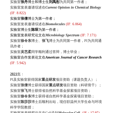
实验
室
张丹
博士和博士生
刘禹彤
为共同第一作者；
实验室发表邀请综述在
Current Opinion in Chemical Biology
(IF: 8.822)
实验室
张倩
博士为第一作者；
实验室发表邀请综述在
Biomolecules
(IF: 6.064)
实验室博士生
陈琛
为第一作者；
实验室发表研究论文在
Microbiology Spectrum
(IF: 7.171)
实验室
徐令东
博士、
张飞
博士为共同第一作者，PI为共同通
讯作者；
实验室
吴芑柔
同学顺利通过答辩，博士毕业；
实验室合作发表论文在
American Journal of Cancer Research
(IF: 5.942)
2021
年
：
PI及实验室获得国家
重点研发
项目资助（课题负责人）；
实验室
张倩
博士获得国家
重点研发
项目资助（科研骨干）；
实验室
张飞
博士获得省自然科学基金探索项目资助；
实验室
徐令东
博士获得省自然科学基金探索项目资助；
实验室
陈莎莎
博士后顺利出站，现任职温州大学生命与环境
科学学院教授；
实验室发表研究论文在Cell子刊
Molecular Cell
（
IF：17.97
）