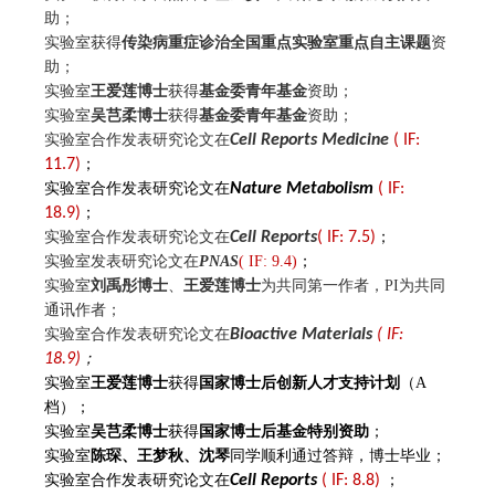
助；
实验室获得
传染病重症诊治全国重点实验室重点自主课题
资
助；
实验室
王爱莲博士
获得
基金委
青年基金
资助；
实验室
吴芑柔博士
获得
基金委
青年基金
资助；
实验室合作发表研究论文
在
Cell Reports Medicine
( IF:
11.7)
；
实验室合作发表研究论文在
Nature Metabolism
( IF:
18.9)
；
实验室合作发表研究论文在
Cell Reports
( IF: 7.5)
；
实验室发表研究论文在
PNAS
( IF: 9.4)
；
实验室
刘禹彤博士
、
王爱莲博士
为共同第一作者，PI为共同
通讯作者；
实验室合作发表研究论文在
Bioactive Materials
( IF:
18.9)
；
实验室
王爱莲博士
获得
国家博士后创新人才支持计划
（A
档）；
实验室
吴芑柔博士
获得
国家博士后基金特别资助
；
实验室
陈琛、王梦秋、沈琴
同学顺利通过答辩，博士毕业；
实验室合作发表研究论文在
Cell Rep
orts
( IF: 8.8)
；