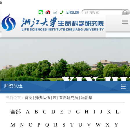
0
师资队伍
当前位置：
首页
师资队伍
PI
首席研究员
冯新华
全部
A
B
C
D
E
F
G
H
I
J
K
L
M
N
O
P
Q
R
S
T
U
V
W
X
Y