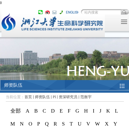
0
师资队伍
当前位置：
首页
师资队伍
PI
资深研究员
范衡宇
全部
A
B
C
D
E
F
G
H
I
J
K
L
M
N
O
P
Q
R
S
T
U
V
W
X
Y